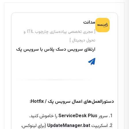
مدانت
[ مجری تخصصی پیاده‌سازی چارچوب ITIL و
تحول دیجیتال ]
ارتقای سرویس دسک پلاس با سرویس پک
دستورالعمل‌های اعمال سرویس پک / Hotfix:
سرور
ServiceDesk Plus
را خاموش کنید.
اسکریپت
UpdateManager.bat
(برای لینوکس،