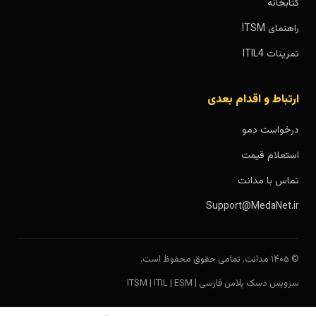
کتابخانه
راهنمای ITSM
تمرینات ITIL4
ارتباط و اقدام بعدی
درخواست دمو
استعلام قیمت
تماس با مدانت
Support@MedaNet.ir
© ۱۴۰۵ مدانت. تمامی حقوق محفوظ است.
سرویس دسک پلاس فارسی | ITSM | ITIL | ESM