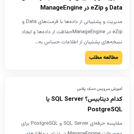
Data و eZip در ManageEngine
مدیریت و پشتیبانی از داده‌ها با فرمت‌های Data و
eZip در ManageEngineحفاظت از داده‌ها و ایجاد
نسخه‌های پشتیبان از اطلاعات حساس به...
مطالعه مطلب
آموزش سرویس دسک پلاس
کدام دیتابیس؟ SQL Server یا
PostgreSQL
مقایسه حرفه‌ای SQL Server و PostgreSQL برای
محصولات ManageEngine در دنیای نرم‌افزارهای