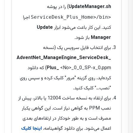
UpdateManager.sh
) را در پوشه
اجرا
<ServiceDesk_Plus_Home>/bin
کنید. این کار باعث می‌شود ابزار
Update
Manager
باز شود.
برای انتخاب فایل سرویس پک (نسخه
AdventNet_ManageEngine_ServiceDesk_
Plus_
<No>_0_0_SP-x_0.ppm) که دانلود
کرده‌اید، روی گزینه "مرور" کلیک کرده و سپس روی
"نصب..." کلیک کنید.
برای ارتقاء به نسخه ساخت 12004 یا بالاتر، پیش از
نصب PPM به گواهی نیاز است. این گواهی یکبار
مصرف است و به طور خودکار در ارتقاءهای بعدی
اعمال می‌شود. برای دانلود گواهینامه،
اینجا کلیک