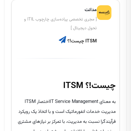
مدانت
[ مجری تخصصی پیاده‌سازی چارچوب ITIL و
تحول دیجیتال ]
ITSM چیست!؟
ITSM چیست!؟
ITSM اختصارIT Service Management به معنای
مدیریت خدمات انفورماتیک است و با اتخاذ یک رویکرد
فرآیندگرا نسبت به مدیریت، با تمرکز بر نیازهای مشتری