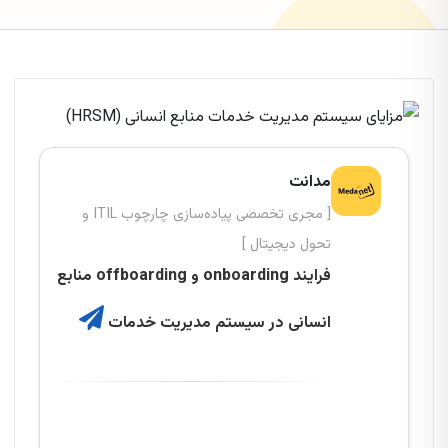
مدانت
[ مجری تخصصی پیاده‌سازی چارچوب ITIL و
تحول دیجیتال ]
فرایند onboarding و offboarding منابع
انسانی در سیستم مدیریت خدمات