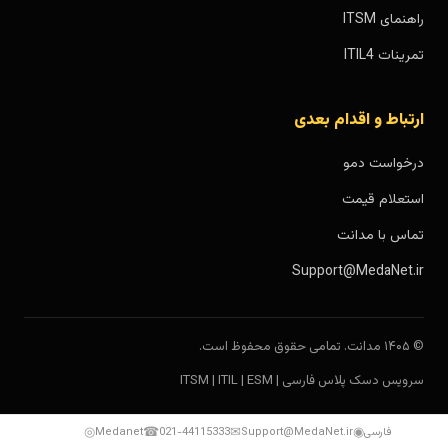
راهنمای ITSM
تمرینات ITIL4
ارتباط و اقدام بعدی
درخواست دمو
استعلام قیمت
تماس با مدانت
Support@MedaNet.ir
© ۱۴۰۵ مدانت. تمامی حقوق محفوظ است.
سرویس دسک پلاس فارسی | ITSM | ITIL | ESM
◎
☎
✉
◉
فارسی
Support@MedaNet.ir
021-44115333
Medanet