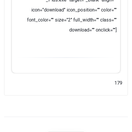
_Plus.exe" target="_blank" align=""
icon="download" icon_position="" color=""
font_color="" size="2" full_width="" class=""
download="" onclick=""]
179