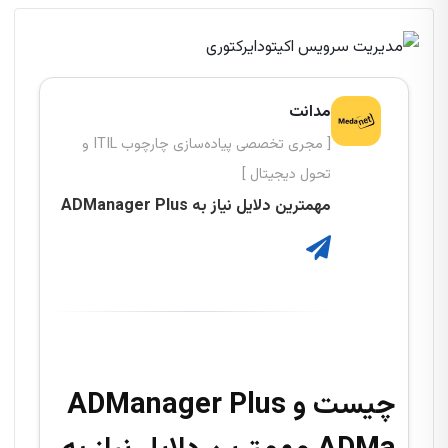
مدانت
[ مجری تخصصی پیاده‌سازی چارچوب ITIL و
تحول دیجیتال ]
مهمترین دلایل نیاز به ADManager Plus
ADManager Plus چیست و