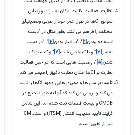
تحت مدیریت تغییر (ITSM) کنترل خواهند شد.
نظارت
: فعالیت نظارت امکان تغییرات و ردیابی
سوابق CIها در طول عمر خود از طریق وضعیتهای
مختلف را فراهم می کند، بطور مثال در "دست
استفاده بودن
[۱]
"، "در انبار بودن
[۲]
"، "در دست
تعمیر
[۳]
" و یا "منقضی شده
[۴]
" و "مستهلک
شدن
[۵]
"، وضعیت هایی است که در حین فعالیت
نظارت بر CIها امکان نظارت دقیق را میسر می کند.
تأیید
: بررسی ها و ممیزی هایی وجود CIها را تایید
می کند و بررسی می کند که آنها به طور صحیح در
CMDB و لیست قطعات ثبت شده اند. این شامل
فرآیند تأیید مدیریت انتشار (ITSM) و اسناد CM
قبل از تغییر است.