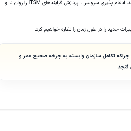
نیل به این مزایا را بهبود بخشیده تا رقابت را حفظ کنند. ادغام پذیری سرویس، پردازش فرایندهای ITSM را روان تر و
بود چراکه تکامل سازمان وابسته به چرخه صحیح عمر و