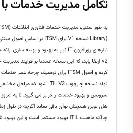
تکامل مدیریت خدمات با ف
Library) نسخه V1 برای ITSM
کرده و اصول ITSM برای توصیف چرخه عمر
تولد نسخه چارچوب ITIL V3 شو
های نوین همچنان نوآور باقی بماند اگرچه در طو
چراکه ماهیت ITIL بهبود مستمر است و این بهبود تا رسیدن به بهترین اصول برای زمان حال همواره ضروری است.