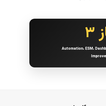
 ۳
Automation، ESM، Dashb
Improv