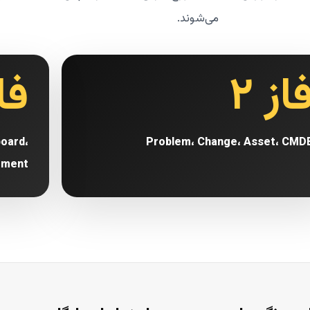
می‌شوند.
از ۲
فاز
oard،
Problem، Change، Asset، CMD
ement