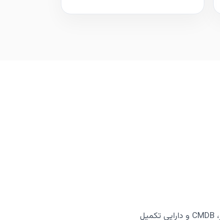
معمولاً رخداد، درخواست خدمت، SLA، دانشنامه و گزارش‌ها نقطه شروع خوبی هستند و سپس مشکل، تغییر، CMDB و دارایی تکمیل