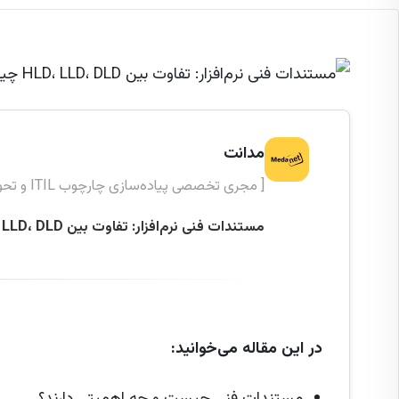
مدانت
[ مجری تخصصی پیاده‌سازی چارچوب ITIL و تحول دیجیتال ]
مستندات فنی نرم‌افزار: تفاوت بین HLD، LLD، DLD چیست؟
در این مقاله می‌خوانید: