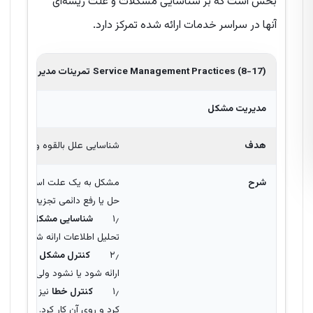
بخش است که بر شناسایی مشکلات و علت ریشه‌ای
آنها در سراسر خدمات ارائه شده تمرکز دارد.
Service Management Practices (8-17)
تمرینات مدیریت خدما
مدیریت مشکل
هدف
شناسایی علل بالقوه و بالفعل حو
شرح
مشکل به یک علت اساسی یا علت با
حل یا رفع دائمی تجزیه و تحلی
۱٫
شناسایی مشکل
: شامل ش
تحلیل اطلاعات ارائه شده توسط
۲٫
کنترل مشکل
شامل، تجز
ارائه شود یا نشود ولی درهرحال
۱٫
کنترل خطا
نیز بر ارزیاب
کرد و روی آن کار کرد.