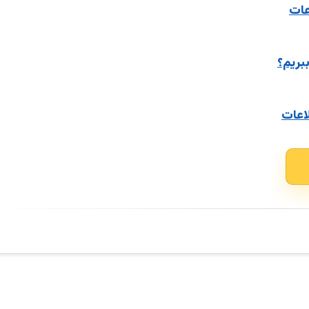
عات
ببریم؟
اعات