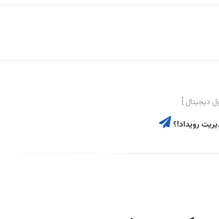
یریت رویداد!؟