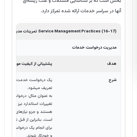
بخش است که بر شناسایی مشکلات و علت ریشه‌ای
آنها در سراسر خدمات ارائه شده تمرکز دارد.
Service Management Practices (16-17)
تمرینات مدیریت خدم
مدیریت درخواست خدمات
هدف
پشتیبانی از کیفیت مورد توافق 
شرح
یک درخواست خدمت(سرویس) را می‌
تعریف میشود.
به عنوان مثال: درخواست اطلاعات
تغییرات استاندارد نیز توسط 
هستند و جزو نیازهای ضروری عمل
است، بنابراین از قبل تأیید شده‌ا
برای انجام یک درخواست خدمات (س
و خودکار شوند.