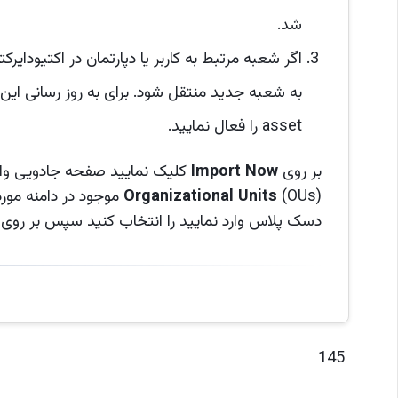
شد.
اگر شعبه مرتبط به کاربر یا دپارتمان در اکتیودایرکت
asset را فعال نمایید.
بر روی
Import Now
کلیک نمایید صفحه جادویی وار
Organizational Units
(OUs) موجود در دامنه
دسک پلاس وارد نمایید را انتخاب کنید سپس بر روی
145