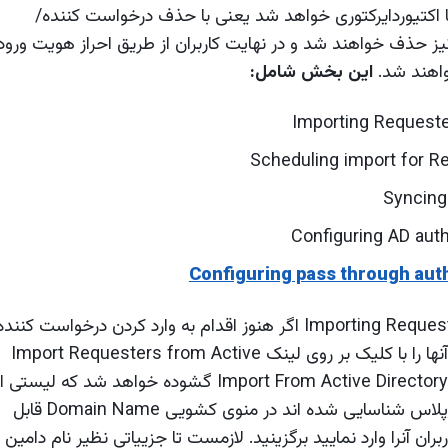
تیوردایرکتوری خواهد شد یعنی با حذف درخواست کننده/
 حذف خواهند شد و در نهایت کاربران از طریق احراز هویت ورود
واهند شد.
این بخش شامل:
Configuring pass through aut
وارد کردن درخواست کنندگان از اکیتودایرکتوری Importing Requesters اگر هنوز اقدام به وارد کردن درخواست کنند
از هیچ دامینی نکرده اید همکنون قادرید خیلی ساده آنها را با کلیک بر روی لینک Import Requesters from Active
Directory به سرویس دسک پلاس وارد نمایید. فرم Import From Active Directory گشوده خواهد شد که لیستی 
دامنه هایی که بصورت خودکار توسط سرویس دسک پلاس شناسایی شده اند در منوی کشویی Domain Name قابل
ان آنرا وارد نمایید برگزینید. لازمست تا جزییاتی نظیر نام دامین