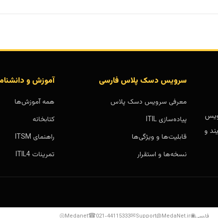
سرویس دسک پلاس فارسی
آموزش و دانشنام
معرفی سرویس دسک پلاس
همه آموزش‌ها
بر پایه سرویس
پیاده‌سازی ITIL
کتابخانه
ند و
قابلیت‌ها و ویژگی‌ها
راهنمای ITSM
نسخه‌ها و استقرار
تمرینات ITIL4
◎
☎
✉
◉
فارسی
Support@MedaNet.ir
021-44115333
Medanet