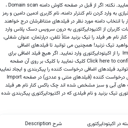
کنترلر، نام کاربری ادمین دامین و رمز عبور را نیز وارد نمایید. نکته: اگر از قبل در صفحه کاوش دامنه Domain scan ،
ازی به وارد کردن نام کنترلر دامنه، نام کاربری ادمین دامین و رمز
 با انتخاب دامنه مورد نظر در فیلدهای متناظرشان درج خواهند
ت کاربران از اکتیودایرکتوری به درون سرویس دسک پلاس وارد
 نام هر فیلد را تیک بزنید مثلاً تلفن، دپارتمان، عنوان شغلی،
 خواهید تیک نزنید! همچنین می توانید تا فیلدهای اضافی
درخواست کننده Import Requester Additional Field را از اکیتودایرکتوری وارد نمایید. اگر هیچ فیلد اضافی برای
درخواست کننده تعریف نکرده اید بر روی لینک Click here to configure کلیک نمایید با کلیک بر روی آن صفحه
Re باز می شود که می توانید فیلدهای اضافی درخواست کننده را پیکربندی و ایجاد نمایید
و آنها را به اکتیودایرکتوری وارد نمایید. فیلدهای اضافی درخواست کننده (فیلدهای متنی و عددی) در صفحه Import
ند شد که با رنگ های آبی و سبز مشخص شده اند چک باکس کنار نام هر فیلد
کتوری تیک بزنید و نام فیلدی که در اکتیودایرکتوری پیکربندی شده
ه در اکیتودایرکتوری
شرح Description