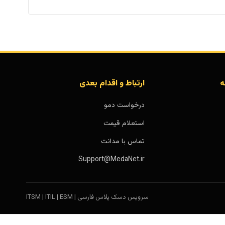
ه
ارتباط و اقدام بعدی
درخواست دمو
استعلام قیمت
تماس با مدانت
Support@MedaNet.ir
سرویس دسک پلاس فارسی | ITSM | ITIL | ESM