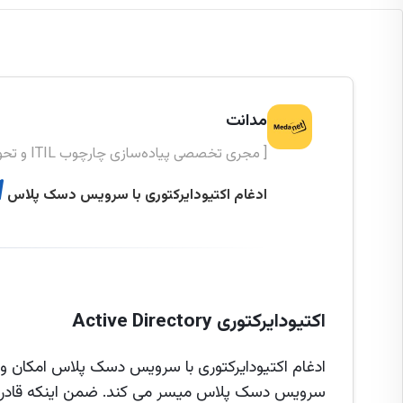
مدانت
[ مجری تخصصی پیاده‌سازی چارچوب ITIL و تحول دیجیتال ]
ادغام اکتیودایرکتوری با سرویس دسک پلاس
اکتیودایرکتوری Active Directory
ادغام اکتیودایرکتوری با سرویس دسک پلاس امکان وارد 
سرویس دسک پلاس میسر می کند. ضمن اینکه قادرید تا ز