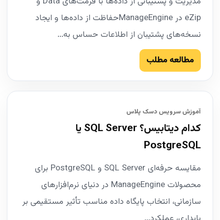
مدیریت و پشتیبانی از داده‌ها با فرمت‌های Data و
eZip در ManageEngineحفاظت از داده‌ها و ایجاد
نسخه‌های پشتیبان از اطلاعات حساس به...
مطالعه مطلب
آموزش سرویس دسک پلاس
کدام دیتابیس؟ SQL Server یا
PostgreSQL
مقایسه حرفه‌ای SQL Server و PostgreSQL برای
محصولات ManageEngine در دنیای نرم‌افزارهای
سازمانی، انتخاب پایگاه داده مناسب تأثیر مستقیمی بر
پایداری، عملکرد...