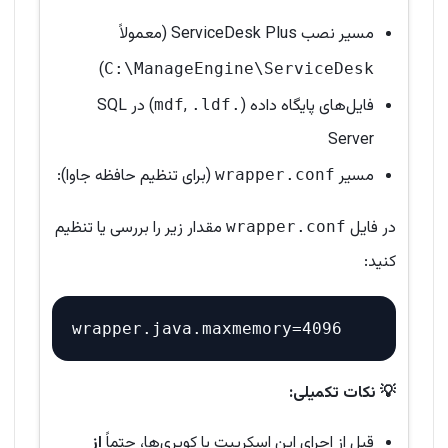
مسیر نصب ServiceDesk Plus (معمولاً
)
C:\ManageEngine\ServiceDesk
فایل‌های پایگاه داده (
,
) در SQL
.ldf
.mdf
Server
مسیر
(برای تنظیم حافظه جاوا):
wrapper.conf
در فایل
مقدار زیر را بررسی یا تنظیم
wrapper.conf
کنید:
💡 نکات تکمیلی:
قبل از اجرای این اسکریپت یا کویری‌ها، حتماً
از