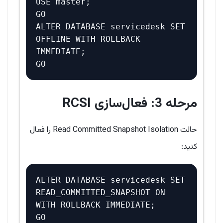
USE master;

GO

ALTER DATABASE servicedesk SET 
OFFLINE WITH ROLLBACK 
IMMEDIATE;

مرحله 3: فعال‌سازی RCSI
حالت Read Committed Snapshot Isolation را فعال
کنید:
ALTER DATABASE servicedesk SET 
READ_COMMITTED_SNAPSHOT ON 
WITH ROLLBACK IMMEDIATE;
