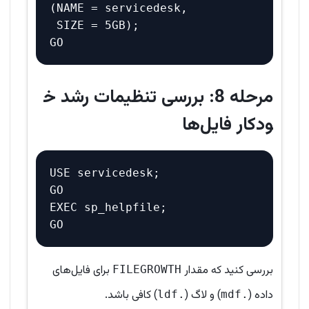
(NAME = servicedesk, 

 SIZE = 5GB);

مرحله 8: بررسی تنظیمات رشد خ
ودکار فایل‌ها
USE servicedesk;

GO

EXEC sp_helpfile;

بررسی کنید که مقدار
برای فایل‌های
FILEGROWTH
داده (
) و لاگ (
) کافی باشد.
.ldf
.mdf