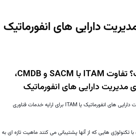
یریت دارایی های انفورماتیک
مدیریت دارایی ها، ITAM چیست؟ تفاوت ITAM با SACM و CMDB،
زی مدیریت دارایی های انفورماتیک
در کنار مفاهیم مدیریت عملیات شبکه ITOM، مدیریت دارایی های انفورماتیک یا ITAM برای ارایه خدمات فناوری
فورماتیک (ITAM) امروزه همراه با تکنولوژی هایی که از آنها پشتیبانی می کنند ماهیت تازه ای به