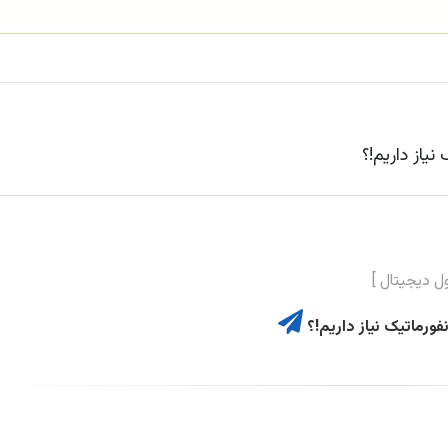
رماتیک نیاز داریم!؟