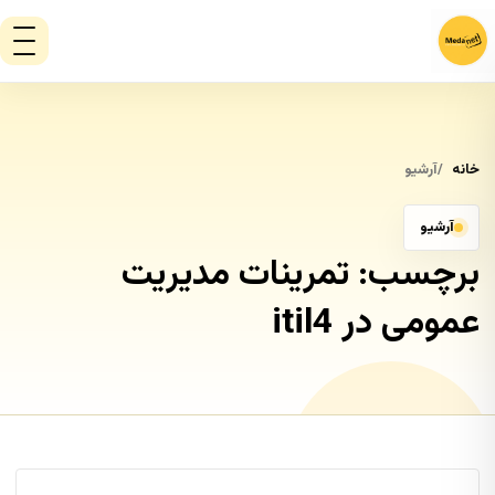
خانه
آرشیو
آرشیو
برچسب:
تمرینات مدیریت
عمومی در itil4