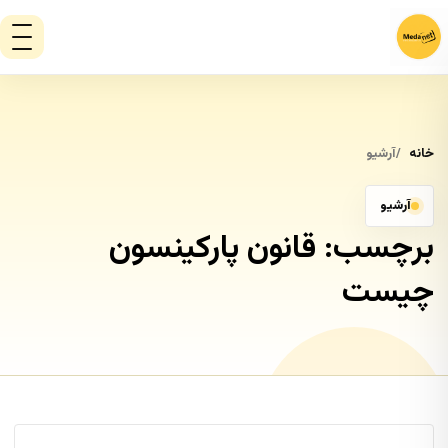
خانه
آرشیو
آرشیو
برچسب:
قانون پارکینسون
چیست