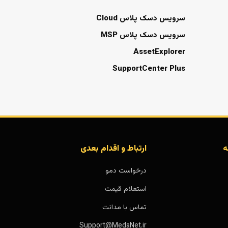
سرویس دسک پلاس Cloud
سرویس دسک پلاس MSP
AssetExplorer
SupportCenter Plus
ه
ارتباط و اقدام بعدی
درخواست دمو
استعلام قیمت
تماس با مدانت
Support@MedaNet.ir