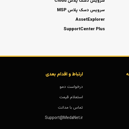
سرویس دسک پلاس Cloud
سرویس دسک پلاس MSP
AssetExplorer
SupportCenter Plus
ه
ارتباط و اقدام بعدی
درخواست دمو
استعلام قیمت
تماس با مدانت
Support@MedaNet.ir