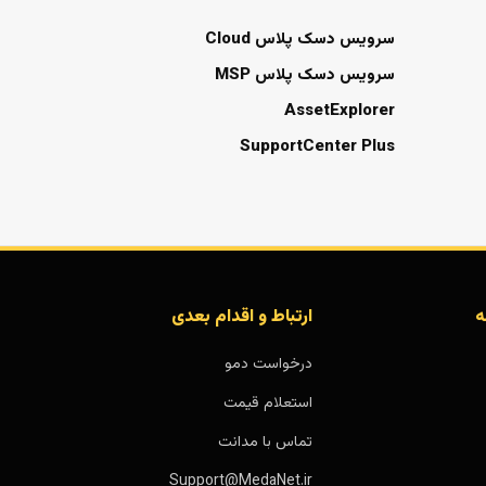
سرویس دسک پلاس Cloud
سرویس دسک پلاس MSP
AssetExplorer
SupportCenter Plus
ه
ارتباط و اقدام بعدی
درخواست دمو
استعلام قیمت
تماس با مدانت
Support@MedaNet.ir