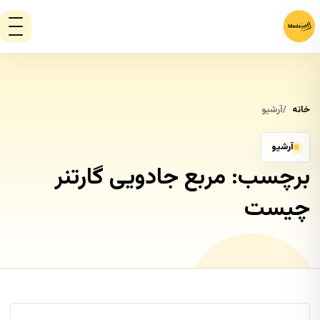
خانه
آرشیو
آرشیو
برچسب:
مربع جادویی گارتنر
چیست