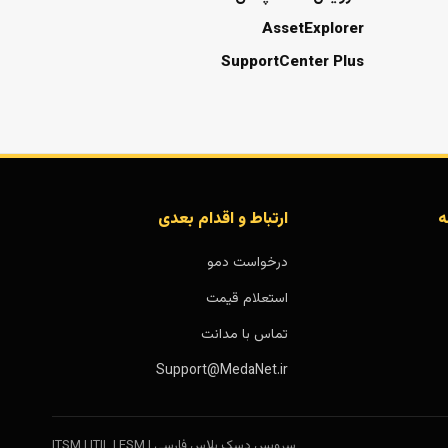
AssetExplorer
SupportCenter Plus
ه
ارتباط و اقدام بعدی
درخواست دمو
استعلام قیمت
تماس با مدانت
Support@MedaNet.ir
سرویس دسک پلاس فارسی | ITSM | ITIL | ESM