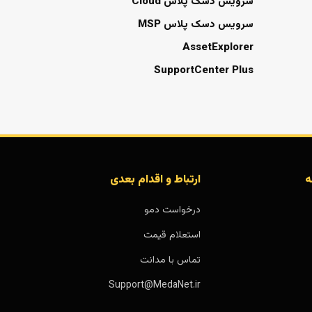
سرویس دسک پلاس Cloud
سرویس دسک پلاس MSP
AssetExplorer
SupportCenter Plus
ه
ارتباط و اقدام بعدی
درخواست دمو
استعلام قیمت
تماس با مدانت
Support@MedaNet.ir