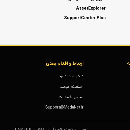
AssetExplorer
SupportCenter Plus
ه
ارتباط و اقدام بعدی
درخواست دمو
استعلام قیمت
تماس با مدانت
Support@MedaNet.ir
سرویس دسک پلاس فارسی | ITSM | ITIL | ESM