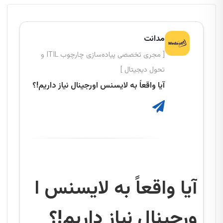
مدانت
[ مجری تخصصی پیاده‌سازی چارچوب ITIL و
تحول دیجیتال ]
آیا واقعاً به لایسنس اورجینال نیاز داریم!؟
آیا واقعاً به لایسنس ا
ورجینال نیاز داریم!؟