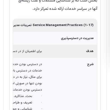
بخش است که بر شناسایی مشکلات و علت ریشه‌ای
آنها در سراسر خدمات ارائه شده تمرکز دارد.
Service Management Practices (1-17)
تمرینات مدیریت خدما
مدیریت در دسترسپذیری
هدف
برای اطمینان از در دسترس بودن
شرح
در دسترس بودن خدمات یعنی: بر 
خدمات در دسترس باشند. در دس
بودن تنها در صورتی امکانپذیر ا
دسترس بودن خدمات را درک کند (
· بحث، مذاکره، ایجاد و تواف
· تعریف و طراحی زیرساخت‌های ف
· شناسایی و جمع‌آوری داده‌ها