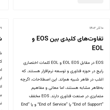
۱۰ آذر ۱۴۰۲
۲۹ مهر 
تفاوت‌های کلیدی بین EOS و
ش
EOL
کل
EOS در مقابل EOL EOS و EOL کلمات اختصاری
اط
رایج در حوزه فناوری و توسعه نرم‌افزار هستند. که
ای
اغلب در ظاهر شبیه هم‌اند. این اصطلاحات، اگرچه
ان
به‌ظاهر مشابه هستند، اما معانی و مفاهیم
به
متمایزی در صنعت فناوری دارند. EOS مخفف
نم
“End of Support” یا “End of Service” و یا “End