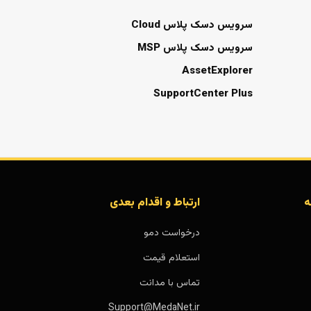
سرویس دسک پلاس Cloud
سرویس دسک پلاس MSP
AssetExplorer
SupportCenter Plus
ه
ارتباط و اقدام بعدی
درخواست دمو
استعلام قیمت
تماس با مدانت
Support@MedaNet.ir