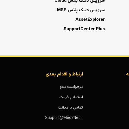
سرویس دسک پلاس Cloud
سرویس دسک پلاس MSP
AssetExplorer
SupportCenter Plus
ه
ارتباط و اقدام بعدی
درخواست دمو
استعلام قیمت
تماس با مدانت
Support@MedaNet.ir