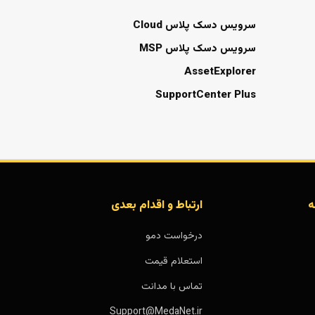
سرویس دسک پلاس Cloud
سرویس دسک پلاس MSP
AssetExplorer
SupportCenter Plus
ه
ارتباط و اقدام بعدی
درخواست دمو
استعلام قیمت
تماس با مدانت
Support@MedaNet.ir