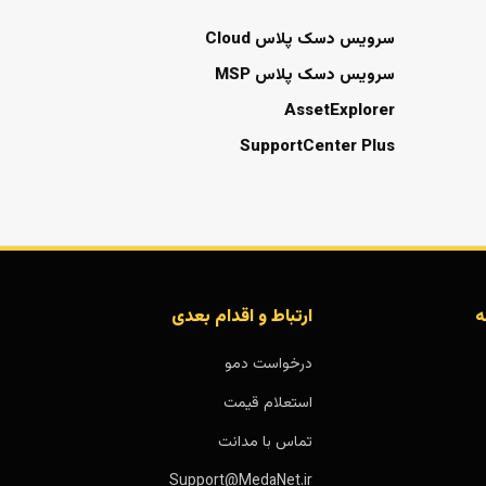
سرویس دسک پلاس Cloud
سرویس دسک پلاس MSP
AssetExplorer
SupportCenter Plus
ه
ارتباط و اقدام بعدی
درخواست دمو
استعلام قیمت
تماس با مدانت
Support@MedaNet.ir