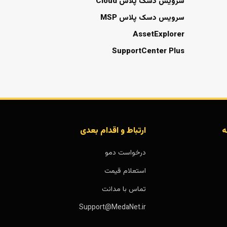
سرویس دسک پلاس Cloud
سرویس دسک پلاس MSP
AssetExplorer
SupportCenter Plus
ه
ارتباط و اقدام بعدی
درخواست دمو
استعلام قیمت
تماس با مدانت
Support@MedaNet.ir