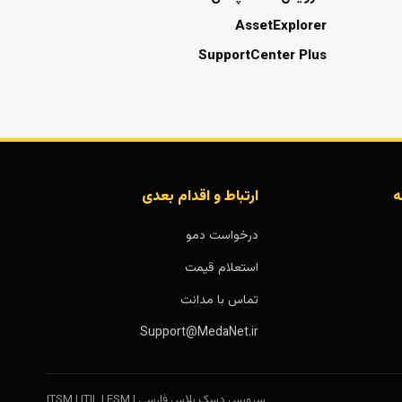
AssetExplorer
SupportCenter Plus
ه
ارتباط و اقدام بعدی
درخواست دمو
استعلام قیمت
تماس با مدانت
Support@MedaNet.ir
سرویس دسک پلاس فارسی | ITSM | ITIL | ESM