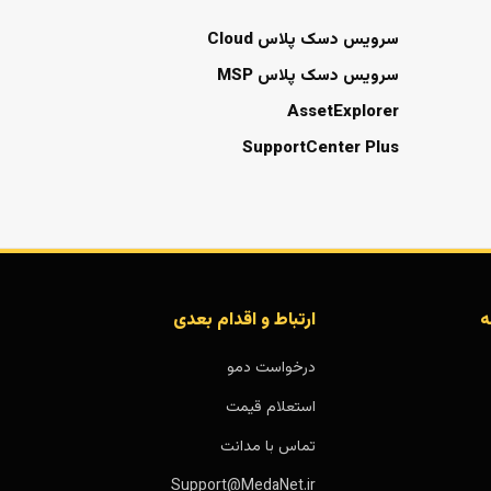
سرویس دسک پلاس Cloud
سرویس دسک پلاس MSP
AssetExplorer
SupportCenter Plus
ه
ارتباط و اقدام بعدی
درخواست دمو
استعلام قیمت
تماس با مدانت
Support@MedaNet.ir