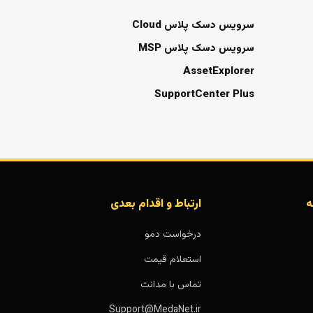
سرویس دسک پلاس Cloud
سرویس دسک پلاس MSP
AssetExplorer
SupportCenter Plus
ه
ارتباط و اقدام بعدی
درخواست دمو
استعلام قیمت
تماس با مدانت
Support@MedaNet.ir