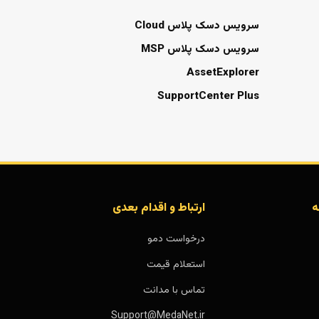
سرویس دسک پلاس Cloud
سرویس دسک پلاس MSP
AssetExplorer
SupportCenter Plus
ه
ارتباط و اقدام بعدی
درخواست دمو
استعلام قیمت
تماس با مدانت
Support@MedaNet.ir