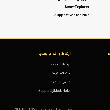
AssetExplorer
SupportCenter Plus
ه
ارتباط و اقدام بعدی
درخواست دمو
استعلام قیمت
تماس با مدانت
Support@MedaNet.ir
سرویس دسک پلاس فارسی | ITSM | ITIL | ESM