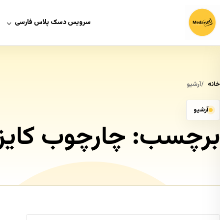
سرویس دسک پلاس فارسی
خانه
آرشیو
آرشیو
برچسب:
چارچوب کایزن یا 