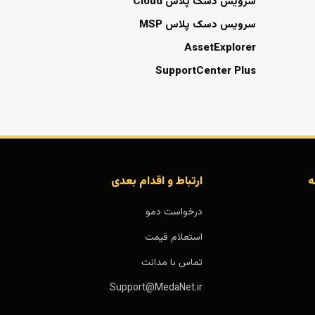
سرویس دسک پلاس Cloud
سرویس دسک پلاس MSP
AssetExplorer
SupportCenter Plus
ه
ارتباط و اقدام بعدی
درخواست دمو
استعلام قیمت
تماس با مدانت
Support@MedaNet.ir