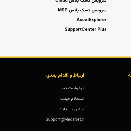
سرویس دسک پلاس Cloud
سرویس دسک پلاس MSP
AssetExplorer
SupportCenter Plus
ه
ارتباط و اقدام بعدی
درخواست دمو
استعلام قیمت
تماس با مدانت
Support@MedaNet.ir