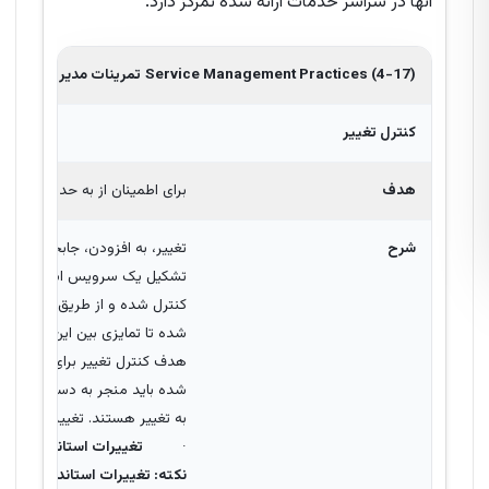
آنها در سراسر خدمات ارائه شده تمرکز دارد.
Service Management Practices (4-17)
تمرینات مدیریت خدما
کنترل تغییر
هدف
برای اطمینان از به حداکثر رسا
شرح
تغییر، به افزودن، جابجایی، اصل
تشکیل یک سرویس استفاده می‌شود
شده تا تمایزی بین این و
مدیریت تغییر 
هدف کنترل تغییر برای موفقیت ت
شده باید منجر به دستیابی به ا
به تغییر هستند. تغییرات سه نوع
·
تغییرات استاندارد
تغییر
نکته: تغییرات استاندارد از طر