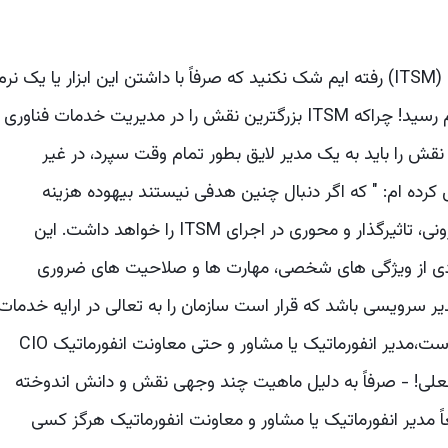
اگر سراغ ابزاری برای مدیریت خدمات فناوری اطلاعات (ITSM) رفته ایم شک نکنید که صرفاً با داشتن این ابزار یا یک نر
افزار تیکتینگ پیشرفته تر به هدف مورد نظر نخواهیم رسید! چراکه ITSM بزرگترین نقش را در مدیریت خدمات فناوری
قش را باید به یک مدیر لایق بطور تمام وقت سپرد، در غیر
کرده ام: " که اگر دنبال چنین هدفی نیستند بیهوده هزینه
نکنید!" مدیر سرویس Service Desk نقش اصلی، درونی، تاثیرگذار و محوری در اجرای ITSM را خواهد داشت. این
ادی از ویژگی های شخصی، مهارت ها و صلاحیت های ضروری
 سرویسی باشد که قرار است سازمان را به تعالی در ارایه خدمات
برساند این نقش را یک کارشناس پشتیبانی، یک سرپرست،مدیر انفورماتیک یا مشاور و حتی معاونت انفورماتیک CIO
علی! - صرفاً به دلیل ماهیت چند وجهی نقش و دانش اندوخته
ً مدیر انفورماتیک یا مشاور و معاونت انفورماتیک هرگز کسی