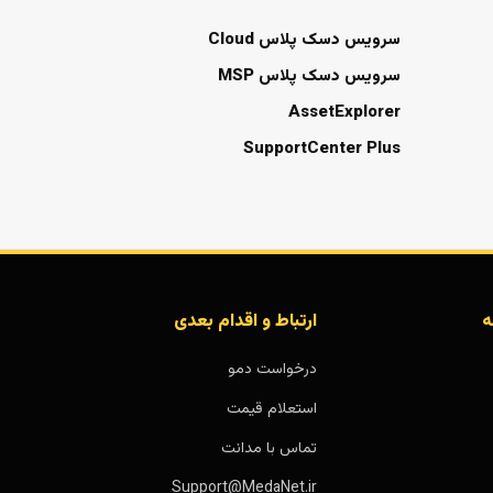
سرویس دسک پلاس Cloud
سرویس دسک پلاس MSP
AssetExplorer
SupportCenter Plus
ه
ارتباط و اقدام بعدی
درخواست دمو
استعلام قیمت
تماس با مدانت
Support@MedaNet.ir