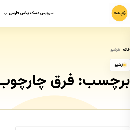
سرویس دسک پلاس فارسی
خانه
آرشیو
آرشیو
برچسب:
فرق چارچوب ITIL با O 20000