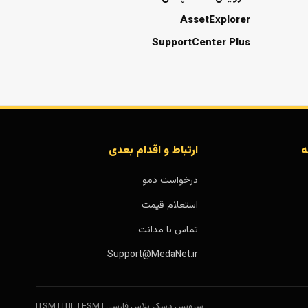
AssetExplorer
SupportCenter Plus
ه
ارتباط و اقدام بعدی
درخواست دمو
استعلام قیمت
تماس با مدانت
Support@MedaNet.ir
سرویس دسک پلاس فارسی | ITSM | ITIL | ESM