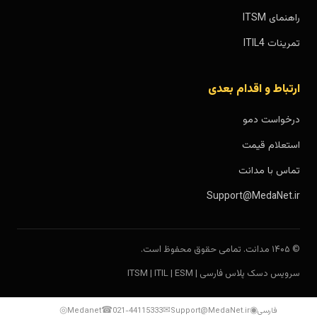
راهنمای ITSM
تمرینات ITIL4
ارتباط و اقدام بعدی
درخواست دمو
استعلام قیمت
تماس با مدانت
Support@MedaNet.ir
© ۱۴۰۵ مدانت. تمامی حقوق محفوظ است.
سرویس دسک پلاس فارسی | ITSM | ITIL | ESM
◎
☎
✉
◉
فارسی
Support@MedaNet.ir
021-44115333
Medanet