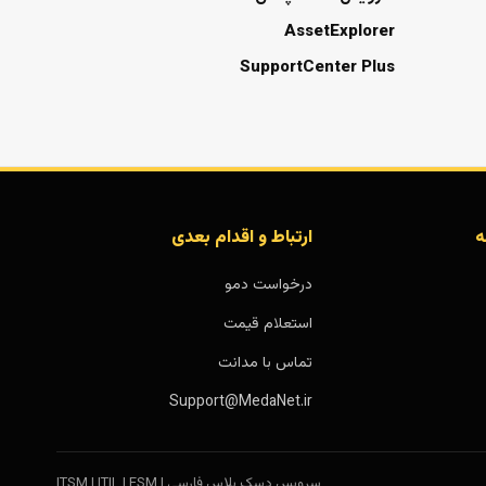
AssetExplorer
SupportCenter Plus
ه
ارتباط و اقدام بعدی
درخواست دمو
استعلام قیمت
تماس با مدانت
Support@MedaNet.ir
سرویس دسک پلاس فارسی | ITSM | ITIL | ESM