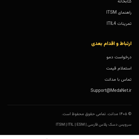
کتابخانه
راهنمای ITSM
تمرینات ITIL4
ارتباط و اقدام بعدی
درخواست دمو
استعلام قیمت
تماس با مدانت
Support@MedaNet.ir
© ۱۴۰۵ مدانت. تمامی حقوق محفوظ است.
سرویس دسک پلاس فارسی | ITSM | ITIL | ESM