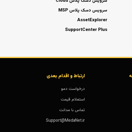
سرویس دسک پلاس Cloud
سرویس دسک پلاس MSP
AssetExplorer
SupportCenter Plus
ه
ارتباط و اقدام بعدی
درخواست دمو
استعلام قیمت
تماس با مدانت
Support@MedaNet.ir