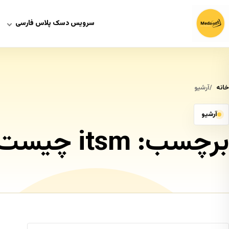
سرویس دسک پلاس فارسی
خانه
آرشیو
آرشیو
برچسب:
itsm چیست